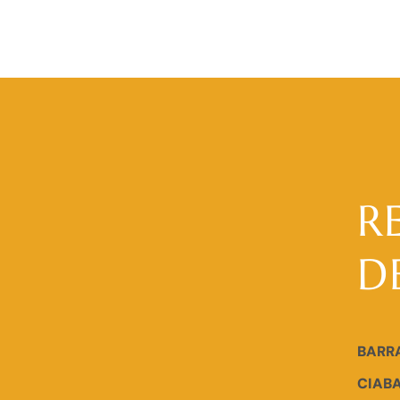
R
D
BARR
CIAB