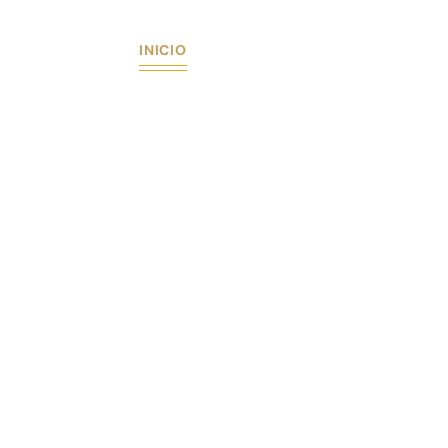
INICIO
MASA MADRE
CONTACTO
 Y DULCE