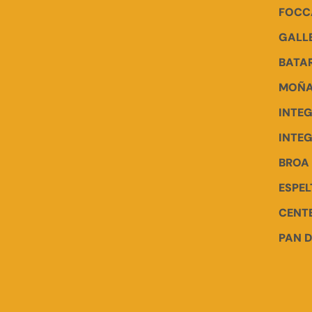
FOCC
GALL
BATA
MOÑA
INTE
INTEG
BROA 
ESPEL
CENT
PAN 